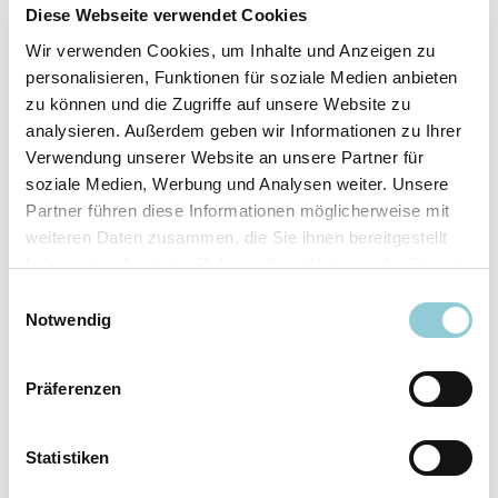
Fahrzeugdetails
Diese Webseite verwendet Cookies
Wir verwenden Cookies, um Inhalte und Anzeigen zu
Angebotsnummer
ABO49.239
personalisieren, Funktionen für soziale Medien anbieten
Ausstattungslinie
AMG Line
zu können und die Zugriffe auf unsere Website zu
Verfügbar ab
10/2026
analysieren. Außerdem geben wir Informationen zu Ihrer
Verwendung unserer Website an unsere Partner für
Fahrzeugkategorie
SUV/​Geländewagen/​
soziale Medien, Werbung und Analysen weiter. Unsere
Pickup
Partner führen diese Informationen möglicherweise mit
Fahrzeugkategorie
Sportwagen/​Coupé
weiteren Daten zusammen, die Sie ihnen bereitgestellt
Leistung
180 kW (245 PS)
haben oder die sie im Rahmen Ihrer Nutzung der Dienste
Farbe
Grau
gesammelt haben.
Einwilligungsauswahl
Notwendig
Ausstattung
Präferenzen
Exterieur
Statistiken
Anhängerkupplung