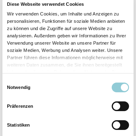
Fahrzeugdetails
Diese Webseite verwendet Cookies
Wir verwenden Cookies, um Inhalte und Anzeigen zu
Angebotsnummer
ABO49.271
personalisieren, Funktionen für soziale Medien anbieten
Ausstattungslinie
AMG Line
zu können und die Zugriffe auf unsere Website zu
Verfügbar ab
10/2026
analysieren. Außerdem geben wir Informationen zu Ihrer
Verwendung unserer Website an unsere Partner für
Fahrzeugkategorie
SUV/​Geländewagen/​
soziale Medien, Werbung und Analysen weiter. Unsere
Pickup
Partner führen diese Informationen möglicherweise mit
Fahrzeugkategorie
Sportwagen/​Coupé
weiteren Daten zusammen, die Sie ihnen bereitgestellt
Leistung
180 kW (245 PS)
haben oder die sie im Rahmen Ihrer Nutzung der Dienste
Farbe
Grau
gesammelt haben.
Einwilligungsauswahl
Notwendig
Ausstattung
Präferenzen
Exterieur
Statistiken
Anhängerkupplung