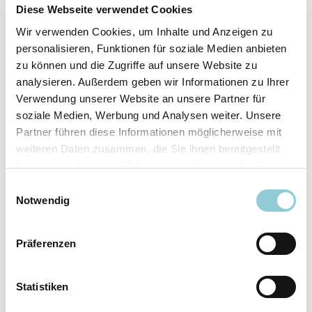
Fahrzeugdetails
Diese Webseite verwendet Cookies
Wir verwenden Cookies, um Inhalte und Anzeigen zu
Angebotsnummer
ABO49.379
personalisieren, Funktionen für soziale Medien anbieten
Ausstattungslinie
AMG Line
zu können und die Zugriffe auf unsere Website zu
Verfügbar ab
10/2026
analysieren. Außerdem geben wir Informationen zu Ihrer
Verwendung unserer Website an unsere Partner für
Fahrzeugkategorie
SUV/​Geländewagen/​
soziale Medien, Werbung und Analysen weiter. Unsere
Pickup
Partner führen diese Informationen möglicherweise mit
Fahrzeugkategorie
Sportwagen/​Coupé
weiteren Daten zusammen, die Sie ihnen bereitgestellt
Leistung
180 kW (245 PS)
haben oder die sie im Rahmen Ihrer Nutzung der Dienste
Farbe
Grau
gesammelt haben.
Einwilligungsauswahl
Notwendig
Ausstattung
Präferenzen
Exterieur
Statistiken
Anhängerkupplung