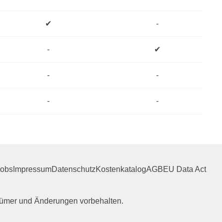
✔
-
-
✔
-
-
-
-
Jobs
Impressum
Datenschutz
Kostenkatalog
AGB
EU Data Act
rrtümer und Änderungen vorbehalten.