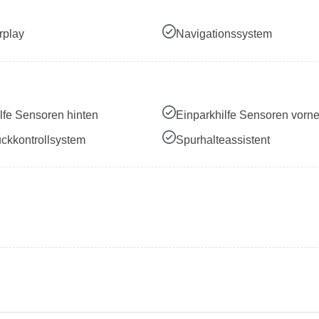
rplay
Navigationssystem
lfe Sensoren hinten
Einparkhilfe Sensoren vorn
ckkontrollsystem
Spurhalteassistent