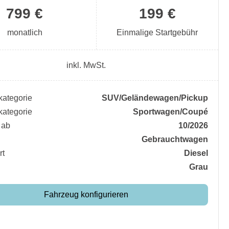
799 €
199 €
monatlich
Einmalige Startgebühr
inkl. MwSt.
ategorie
SUV/​Geländewagen/​Pickup
ategorie
Sportwagen/​Coupé
 ab
10/2026
Gebrauchtwagen
rt
Diesel
Grau
Fahrzeug konfigurieren