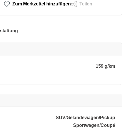
Zum Merkzettel hinzufügen
Teilen
stattung
159 g/km
SUV/​Geländewagen/​Pickup
Sportwagen/​Coupé