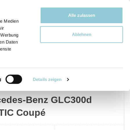
Bewegen bewegt uns!
Alle zulassen
le Medien
ir
Ablehnen
, Werbung
Ware
ren Daten
ienste
g
Details zeigen
edes-Benz
Privat
Gewerblich
cedes-Benz GLC300d
TIC Coupé