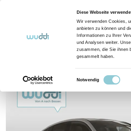
springen
Zur Hauptnavigation springen
Diese Webseite verwende
Wir verwenden Cookies, um
anbieten zu können und di
Informationen zu Ihrer Ve
Abo-Fahrzeuge
So funktioniert's (FAQ)
Über Uns
und Analysen weiter. Unse
zusammen, die Sie ihnen b
gesammelt haben.
Abo-Fahrzeuge
Einwilligungsauswahl
Bildergalerie überspringen
Notwendig