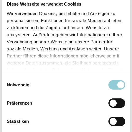
Fahrzeugdetails
Diese Webseite verwendet Cookies
Wir verwenden Cookies, um Inhalte und Anzeigen zu
Angebotsnummer
ABO49.481
personalisieren, Funktionen für soziale Medien anbieten
Ausstattungslinie
AMG Line
zu können und die Zugriffe auf unsere Website zu
Verfügbar ab
10/2026
analysieren. Außerdem geben wir Informationen zu Ihrer
Verwendung unserer Website an unsere Partner für
Fahrzeugkategorie
SUV/​Geländewagen/​
soziale Medien, Werbung und Analysen weiter. Unsere
Pickup
Partner führen diese Informationen möglicherweise mit
Fahrzeugkategorie
Sportwagen/​Coupé
weiteren Daten zusammen, die Sie ihnen bereitgestellt
Leistung
180 kW (245 PS)
haben oder die sie im Rahmen Ihrer Nutzung der Dienste
Farbe
Grau
gesammelt haben.
Einwilligungsauswahl
Notwendig
Ausstattung
Präferenzen
Exterieur
Statistiken
Anhängerkupplung