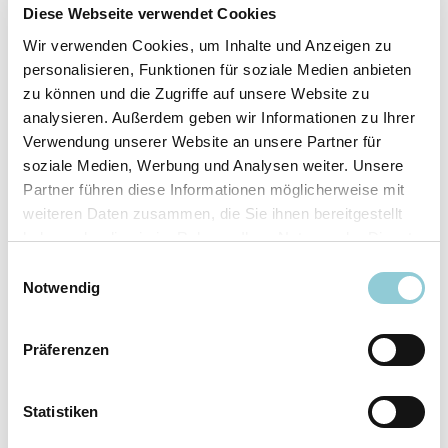
Fahrzeugdetails
Diese Webseite verwendet Cookies
Wir verwenden Cookies, um Inhalte und Anzeigen zu
Angebotsnummer
ABO49.512
personalisieren, Funktionen für soziale Medien anbieten
Ausstattungslinie
AMG Line
zu können und die Zugriffe auf unsere Website zu
Verfügbar ab
10/2026
analysieren. Außerdem geben wir Informationen zu Ihrer
Verwendung unserer Website an unsere Partner für
Fahrzeugkategorie
SUV/​Geländewagen/​
soziale Medien, Werbung und Analysen weiter. Unsere
Pickup
Partner führen diese Informationen möglicherweise mit
Fahrzeugkategorie
Sportwagen/​Coupé
weiteren Daten zusammen, die Sie ihnen bereitgestellt
Leistung
180 kW (245 PS)
haben oder die sie im Rahmen Ihrer Nutzung der Dienste
Farbe
Grau
gesammelt haben.
Einwilligungsauswahl
Notwendig
Ausstattung
Präferenzen
Exterieur
Statistiken
Anhängerkupplung