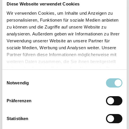
Fahrzeugdetails
Diese Webseite verwendet Cookies
Wir verwenden Cookies, um Inhalte und Anzeigen zu
Angebotsnummer
ABO49.548
personalisieren, Funktionen für soziale Medien anbieten
Ausstattungslinie
AMG Line
zu können und die Zugriffe auf unsere Website zu
Verfügbar ab
10/2026
analysieren. Außerdem geben wir Informationen zu Ihrer
Verwendung unserer Website an unsere Partner für
Fahrzeugkategorie
SUV/​Geländewagen/​
soziale Medien, Werbung und Analysen weiter. Unsere
Pickup
Partner führen diese Informationen möglicherweise mit
Fahrzeugkategorie
Sportwagen/​Coupé
weiteren Daten zusammen, die Sie ihnen bereitgestellt
Leistung
180 kW (245 PS)
haben oder die sie im Rahmen Ihrer Nutzung der Dienste
Farbe
Grau
gesammelt haben.
Einwilligungsauswahl
Notwendig
Ausstattung
Präferenzen
Exterieur
Statistiken
Anhängerkupplung