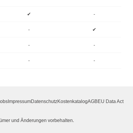
✔
-
-
✔
-
-
-
-
Jobs
Impressum
Datenschutz
Kostenkatalog
AGB
EU Data Act
rrtümer und Änderungen vorbehalten.