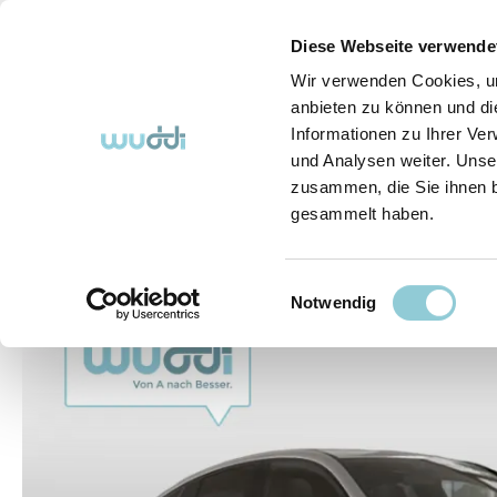
springen
Zur Hauptnavigation springen
Diese Webseite verwende
Wir verwenden Cookies, um
anbieten zu können und di
Informationen zu Ihrer Ve
Abo-Fahrzeuge
So funktioniert's (FAQ)
Über Uns
und Analysen weiter. Unse
zusammen, die Sie ihnen b
gesammelt haben.
Abo-Fahrzeuge
Einwilligungsauswahl
Bildergalerie überspringen
Notwendig