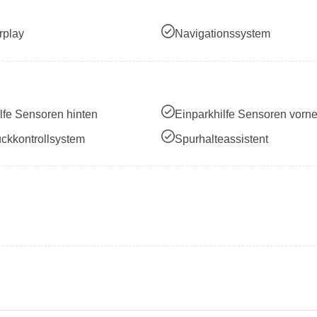
rplay
Navigationssystem
lfe Sensoren hinten
Einparkhilfe Sensoren vorn
ckkontrollsystem
Spurhalteassistent