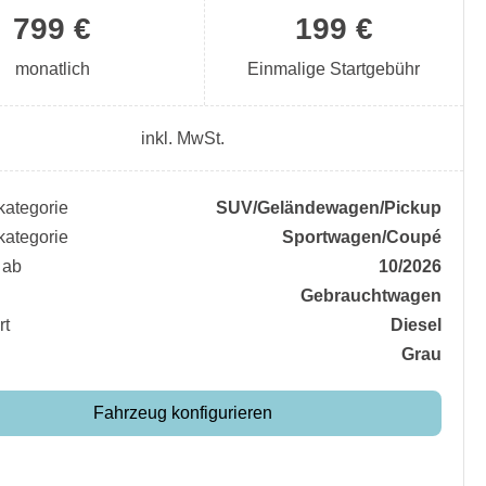
799 €
199 €
monatlich
Einmalige Startgebühr
inkl. MwSt.
ategorie
SUV/​Geländewagen/​Pickup
ategorie
Sportwagen/​Coupé
 ab
10/2026
Gebrauchtwagen
rt
Diesel
Grau
Fahrzeug konfigurieren