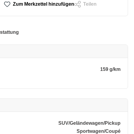
Zum Merkzettel hinzufügen
Teilen
stattung
159 g/km
SUV/​Geländewagen/​Pickup
Sportwagen/​Coupé