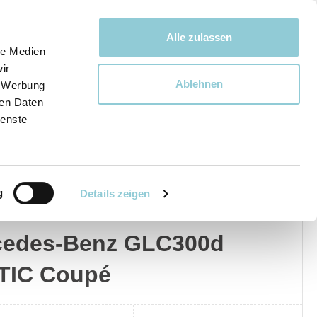
Bewegen bewegt uns!
Alle zulassen
le Medien
ir
Ablehnen
, Werbung
Ware
ren Daten
ienste
g
Details zeigen
edes-Benz
Privat
Gewerblich
cedes-Benz GLC300d
TIC Coupé