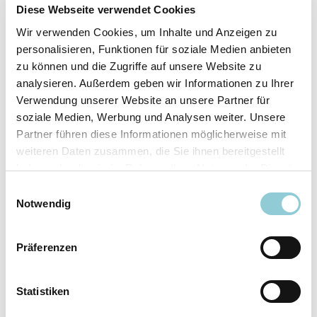
Fahrzeugdetails
Diese Webseite verwendet Cookies
Wir verwenden Cookies, um Inhalte und Anzeigen zu
Angebotsnummer
ABO49.553
personalisieren, Funktionen für soziale Medien anbieten
Ausstattungslinie
AMG Line
zu können und die Zugriffe auf unsere Website zu
Verfügbar ab
10/2026
analysieren. Außerdem geben wir Informationen zu Ihrer
Verwendung unserer Website an unsere Partner für
Fahrzeugkategorie
SUV/​Geländewagen/​
soziale Medien, Werbung und Analysen weiter. Unsere
Pickup
Partner führen diese Informationen möglicherweise mit
Fahrzeugkategorie
Sportwagen/​Coupé
weiteren Daten zusammen, die Sie ihnen bereitgestellt
Leistung
180 kW (245 PS)
haben oder die sie im Rahmen Ihrer Nutzung der Dienste
Farbe
Grau
gesammelt haben.
Einwilligungsauswahl
Notwendig
Ausstattung
Präferenzen
Exterieur
Statistiken
Anhängerkupplung