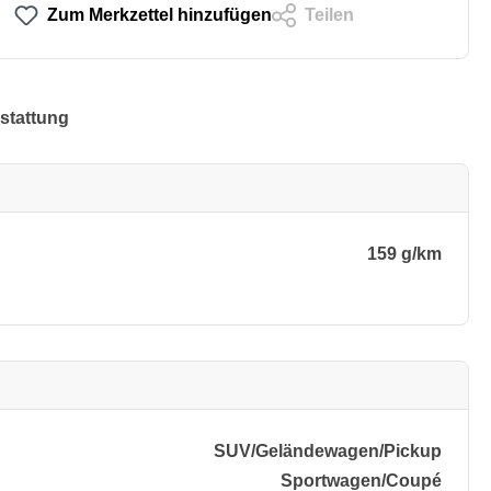
Zum Merkzettel hinzufügen
Teilen
stattung
159 g/km
SUV/​Geländewagen/​Pickup
Sportwagen/​Coupé