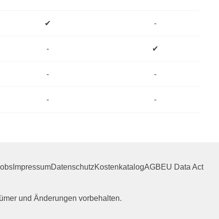
✔
-
-
✔
-
-
-
-
Jobs
Impressum
Datenschutz
Kostenkatalog
AGB
EU Data Act
rrtümer und Änderungen vorbehalten.