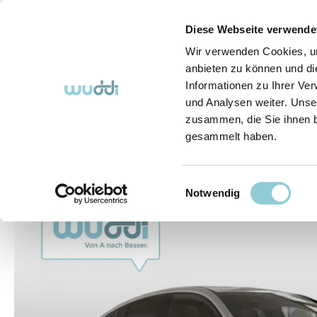
springen
Zur Hauptnavigation springen
Diese Webseite verwende
Wir verwenden Cookies, um
anbieten zu können und di
Informationen zu Ihrer Ve
Abo-Fahrzeuge
So funktioniert's (FAQ)
Über Uns
und Analysen weiter. Unse
zusammen, die Sie ihnen b
gesammelt haben.
Abo-Fahrzeuge
Einwilligungsauswahl
Bildergalerie überspringen
Notwendig