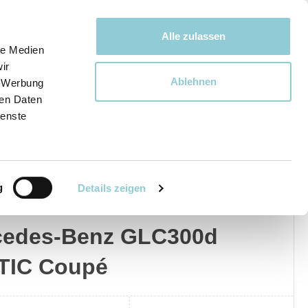
Bewegen bewegt uns!
Alle zulassen
le Medien
ir
Ablehnen
, Werbung
Ware
ren Daten
ienste
g
Details zeigen
edes-Benz
Privat
Gewerblich
cedes-Benz GLC300d
TIC Coupé