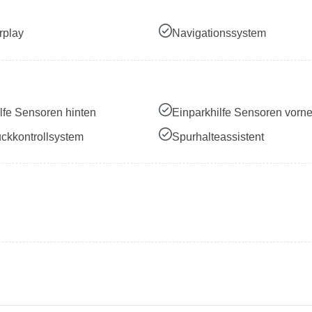
rplay
Navigationssystem
lfe Sensoren hinten
Einparkhilfe Sensoren vorn
ckkontrollsystem
Spurhalteassistent