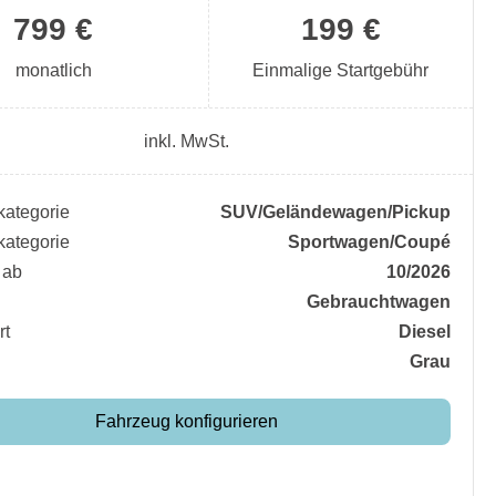
799 €
199 €
monatlich
Einmalige Startgebühr
inkl. MwSt.
ategorie
SUV/​Geländewagen/​Pickup
ategorie
Sportwagen/​Coupé
 ab
10/2026
Gebrauchtwagen
rt
Diesel
Grau
Fahrzeug konfigurieren