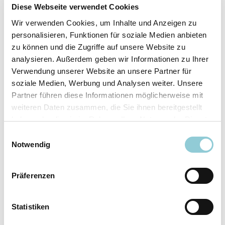
Fahrzeugdetails
Diese Webseite verwendet Cookies
Wir verwenden Cookies, um Inhalte und Anzeigen zu
Angebotsnummer
ABO49.566
personalisieren, Funktionen für soziale Medien anbieten
Ausstattungslinie
AMG Line
zu können und die Zugriffe auf unsere Website zu
Verfügbar ab
10/2026
analysieren. Außerdem geben wir Informationen zu Ihrer
Verwendung unserer Website an unsere Partner für
Fahrzeugkategorie
SUV/​Geländewagen/​
soziale Medien, Werbung und Analysen weiter. Unsere
Pickup
Partner führen diese Informationen möglicherweise mit
Fahrzeugkategorie
Sportwagen/​Coupé
weiteren Daten zusammen, die Sie ihnen bereitgestellt
Leistung
180 kW (245 PS)
haben oder die sie im Rahmen Ihrer Nutzung der Dienste
Farbe
Grau
gesammelt haben.
Einwilligungsauswahl
Notwendig
Ausstattung
Präferenzen
Exterieur
Statistiken
Anhängerkupplung