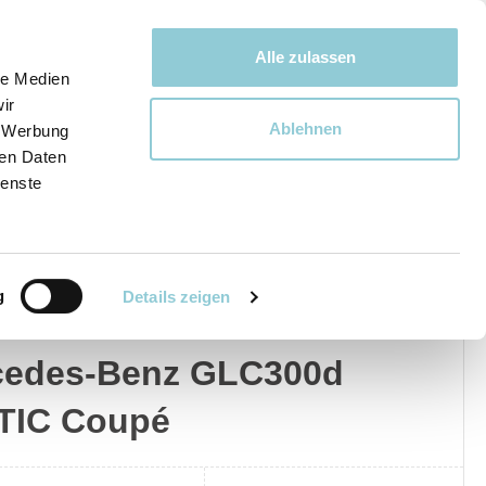
Bewegen bewegt uns!
Alle zulassen
le Medien
ir
Ablehnen
, Werbung
Ware
ren Daten
ienste
g
Details zeigen
edes-Benz
Privat
Gewerblich
cedes-Benz GLC300d
TIC Coupé