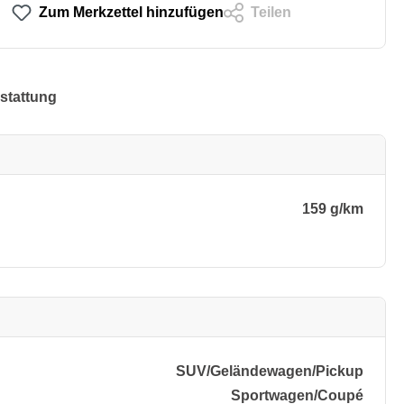
Zum Merkzettel hinzufügen
Teilen
stattung
159 g/km
SUV/​Geländewagen/​Pickup
Sportwagen/​Coupé