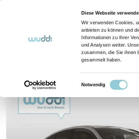
springen
Zur Hauptnavigation springen
Diese Webseite verwende
Wir verwenden Cookies, um
anbieten zu können und di
Informationen zu Ihrer Ve
Abo-Fahrzeuge
So funktioniert's (FAQ)
Über Uns
und Analysen weiter. Unse
zusammen, die Sie ihnen b
gesammelt haben.
Abo-Fahrzeuge
Einwilligungsauswahl
Bildergalerie überspringen
Notwendig