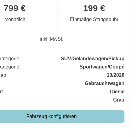
799 €
199 €
monatlich
Einmalige Startgebühr
inkl. MwSt.
ategorie
SUV/​Geländewagen/​Pickup
ategorie
Sportwagen/​Coupé
 ab
10/2026
Gebrauchtwagen
rt
Diesel
Grau
Fahrzeug konfigurieren