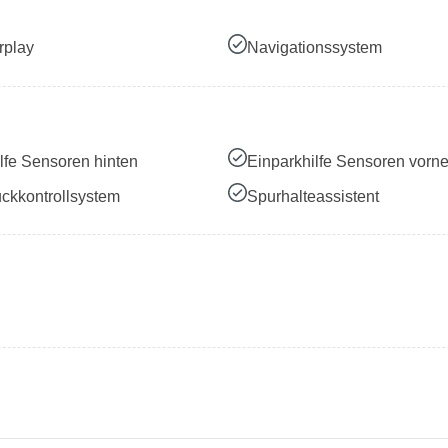
rplay
Navigationssystem
lfe Sensoren hinten
Einparkhilfe Sensoren vorn
ckkontrollsystem
Spurhalteassistent