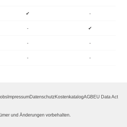
✔
-
-
✔
-
-
-
-
Jobs
Impressum
Datenschutz
Kostenkatalog
AGB
EU Data Act
rrtümer und Änderungen vorbehalten.