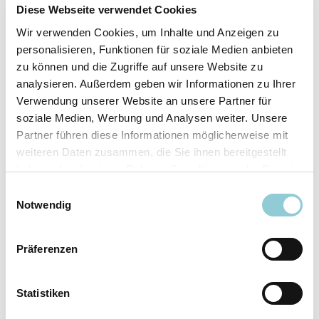
Fahrzeugdetails
Diese Webseite verwendet Cookies
Wir verwenden Cookies, um Inhalte und Anzeigen zu
Angebotsnummer
ABO49.628
personalisieren, Funktionen für soziale Medien anbieten
Ausstattungslinie
AMG Line
zu können und die Zugriffe auf unsere Website zu
Verfügbar ab
10/2026
analysieren. Außerdem geben wir Informationen zu Ihrer
Verwendung unserer Website an unsere Partner für
Fahrzeugkategorie
SUV/​Geländewagen/​
soziale Medien, Werbung und Analysen weiter. Unsere
Pickup
Partner führen diese Informationen möglicherweise mit
Fahrzeugkategorie
Sportwagen/​Coupé
weiteren Daten zusammen, die Sie ihnen bereitgestellt
Leistung
180 kW (245 PS)
haben oder die sie im Rahmen Ihrer Nutzung der Dienste
Farbe
Grau
gesammelt haben.
Einwilligungsauswahl
Notwendig
Ausstattung
Präferenzen
Exterieur
Statistiken
Anhängerkupplung