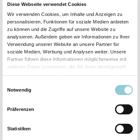
Fahrzeugdetails
Diese Webseite verwendet Cookies
Wir verwenden Cookies, um Inhalte und Anzeigen zu
Angebotsnummer
ABO49.698
personalisieren, Funktionen für soziale Medien anbieten
Ausstattungslinie
AMG Line
zu können und die Zugriffe auf unsere Website zu
Verfügbar ab
10/2026
analysieren. Außerdem geben wir Informationen zu Ihrer
Verwendung unserer Website an unsere Partner für
Fahrzeugkategorie
SUV/​Geländewagen/​
soziale Medien, Werbung und Analysen weiter. Unsere
Pickup
Partner führen diese Informationen möglicherweise mit
Fahrzeugkategorie
Sportwagen/​Coupé
weiteren Daten zusammen, die Sie ihnen bereitgestellt
Leistung
180 kW (245 PS)
haben oder die sie im Rahmen Ihrer Nutzung der Dienste
Farbe
Grau
gesammelt haben.
Einwilligungsauswahl
Notwendig
Ausstattung
Präferenzen
Exterieur
Statistiken
Anhängerkupplung