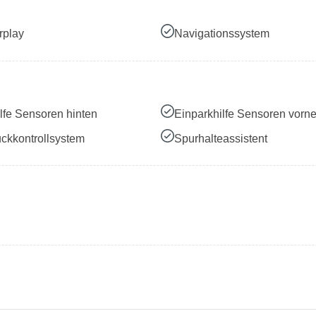
rplay
Navigationssystem
lfe Sensoren hinten
Einparkhilfe Sensoren vorn
ckkontrollsystem
Spurhalteassistent