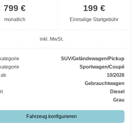
799 €
199 €
monatlich
Einmalige Startgebühr
inkl. MwSt.
ategorie
SUV/​Geländewagen/​Pickup
ategorie
Sportwagen/​Coupé
 ab
10/2026
Gebrauchtwagen
rt
Diesel
Grau
Fahrzeug konfigurieren