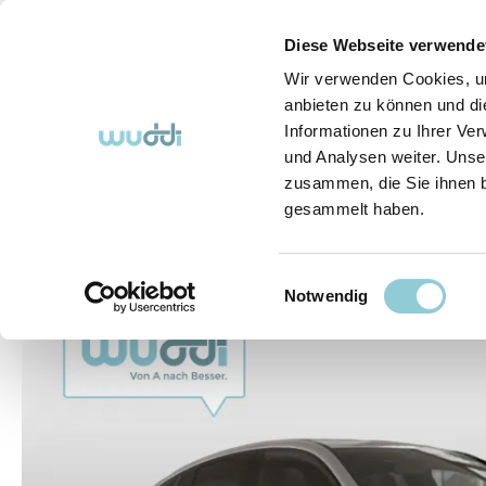
springen
Zur Hauptnavigation springen
Diese Webseite verwende
Wir verwenden Cookies, um
anbieten zu können und di
Informationen zu Ihrer Ve
Abo-Fahrzeuge
So funktioniert's (FAQ)
Über Uns
und Analysen weiter. Unse
zusammen, die Sie ihnen b
gesammelt haben.
Abo-Fahrzeuge
Einwilligungsauswahl
Bildergalerie überspringen
Notwendig