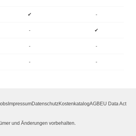
✔
-
-
✔
-
-
-
-
Jobs
Impressum
Datenschutz
Kostenkatalog
AGB
EU Data Act
rrtümer und Änderungen vorbehalten.