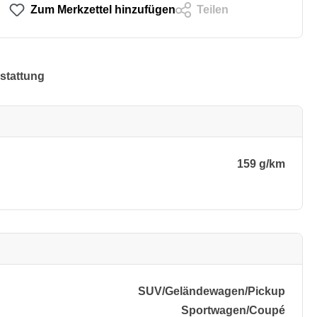
Zum Merkzettel hinzufügen
Teilen
stattung
159 g/km
SUV/​Geländewagen/​Pickup
Sportwagen/​Coupé