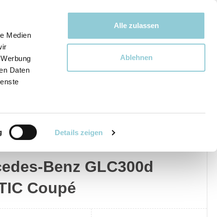
Bewegen bewegt uns!
Alle zulassen
le Medien
ir
Ablehnen
, Werbung
Ware
ren Daten
ienste
g
Details zeigen
edes-Benz
Privat
Gewerblich
cedes-Benz GLC300d
TIC Coupé