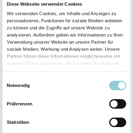
Fahrzeugdetails
Diese Webseite verwendet Cookies
Wir verwenden Cookies, um Inhalte und Anzeigen zu
Angebotsnummer
ABO49.835
personalisieren, Funktionen für soziale Medien anbieten
Ausstattungslinie
AMG Line
zu können und die Zugriffe auf unsere Website zu
Verfügbar ab
10/2026
analysieren. Außerdem geben wir Informationen zu Ihrer
Verwendung unserer Website an unsere Partner für
Fahrzeugkategorie
SUV/​Geländewagen/​
soziale Medien, Werbung und Analysen weiter. Unsere
Pickup
Partner führen diese Informationen möglicherweise mit
Fahrzeugkategorie
Sportwagen/​Coupé
weiteren Daten zusammen, die Sie ihnen bereitgestellt
Leistung
180 kW (245 PS)
haben oder die sie im Rahmen Ihrer Nutzung der Dienste
Farbe
Grau
gesammelt haben.
Einwilligungsauswahl
Notwendig
Ausstattung
Präferenzen
Exterieur
Statistiken
Anhängerkupplung