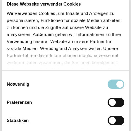
Fahrzeugdetails
Diese Webseite verwendet Cookies
Wir verwenden Cookies, um Inhalte und Anzeigen zu
Angebotsnummer
ABO49.87
personalisieren, Funktionen für soziale Medien anbieten
Ausstattungslinie
AMG Line
zu können und die Zugriffe auf unsere Website zu
Verfügbar ab
10/2026
analysieren. Außerdem geben wir Informationen zu Ihrer
Verwendung unserer Website an unsere Partner für
Fahrzeugkategorie
SUV/​Geländewagen/​
soziale Medien, Werbung und Analysen weiter. Unsere
Pickup
Partner führen diese Informationen möglicherweise mit
Fahrzeugkategorie
Sportwagen/​Coupé
weiteren Daten zusammen, die Sie ihnen bereitgestellt
Leistung
180 kW (245 PS)
haben oder die sie im Rahmen Ihrer Nutzung der Dienste
Farbe
Grau
gesammelt haben.
Einwilligungsauswahl
Notwendig
Ausstattung
Präferenzen
Exterieur
Statistiken
Anhängerkupplung