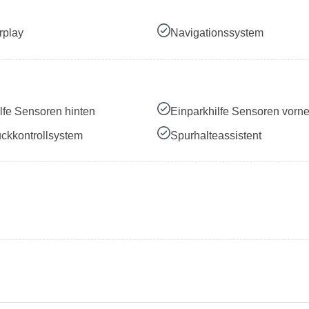
rplay
Navigationssystem
lfe Sensoren hinten
Einparkhilfe Sensoren vorn
ckkontrollsystem
Spurhalteassistent