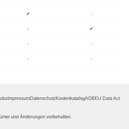
✔
-
-
✔
-
-
-
-
Jobs
Impressum
Datenschutz
Kostenkatalog
AGB
EU Data Act
rrtümer und Änderungen vorbehalten.