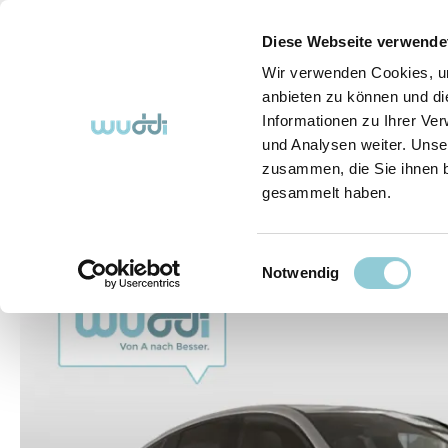
springen
Zur Hauptnavigation springen
Diese Webseite verwende
Wir verwenden Cookies, um
anbieten zu können und di
Informationen zu Ihrer Ve
Abo-Fahrzeuge
So funktioniert's (FAQ)
Über Uns
und Analysen weiter. Unse
zusammen, die Sie ihnen b
gesammelt haben.
Abo-Fahrzeuge
Einwilligungsauswahl
Bildergalerie überspringen
Notwendig