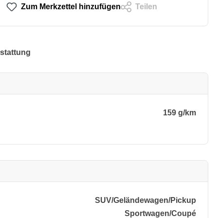
Zum Merkzettel hinzufügen
Teilen
stattung
159 g/km
SUV/​Geländewagen/​Pickup
Sportwagen/​Coupé