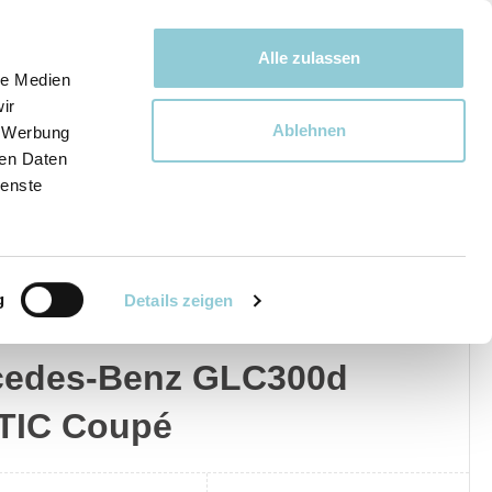
Bewegen bewegt uns!
Alle zulassen
le Medien
ir
Ablehnen
, Werbung
Ware
ren Daten
ienste
g
Details zeigen
edes-Benz
Privat
Gewerblich
cedes-Benz GLC300d
TIC Coupé