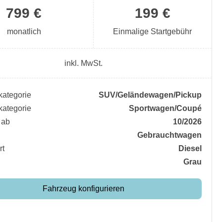
799 €
199 €
monatlich
Einmalige Startgebühr
inkl. MwSt.
ategorie
SUV/​Geländewagen/​Pickup
ategorie
Sportwagen/​Coupé
 ab
10/2026
Gebrauchtwagen
rt
Diesel
Grau
Fahrzeug konfigurieren