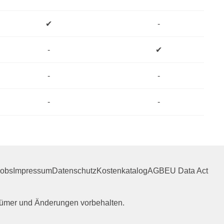
✔
-
-
✔
-
-
-
-
Jobs
Impressum
Datenschutz
Kostenkatalog
AGB
EU Data Act
rrtümer und Änderungen vorbehalten.