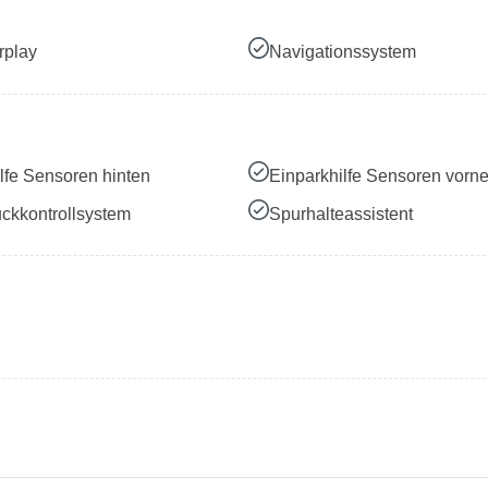
rplay
Navigationssystem
lfe Sensoren hinten
Einparkhilfe Sensoren vorn
ckkontrollsystem
Spurhalteassistent