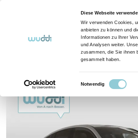
springen
Zur Hauptnavigation springen
Diese Webseite verwende
Wir verwenden Cookies, um
anbieten zu können und di
Informationen zu Ihrer Ve
Abo-Fahrzeuge
So funktioniert's (FAQ)
Über Uns
und Analysen weiter. Unse
zusammen, die Sie ihnen b
gesammelt haben.
Abo-Fahrzeuge
Einwilligungsauswahl
Bildergalerie überspringen
Notwendig