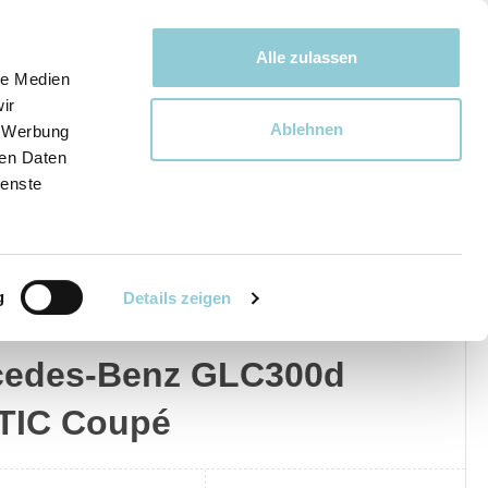
Bewegen bewegt uns!
Alle zulassen
le Medien
ir
Ablehnen
, Werbung
Ware
ren Daten
ienste
g
Details zeigen
edes-Benz
Privat
Gewerblich
cedes-Benz GLC300d
TIC Coupé