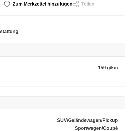
Zum Merkzettel hinzufügen
Teilen
stattung
159 g/km
SUV/​Geländewagen/​Pickup
Sportwagen/​Coupé