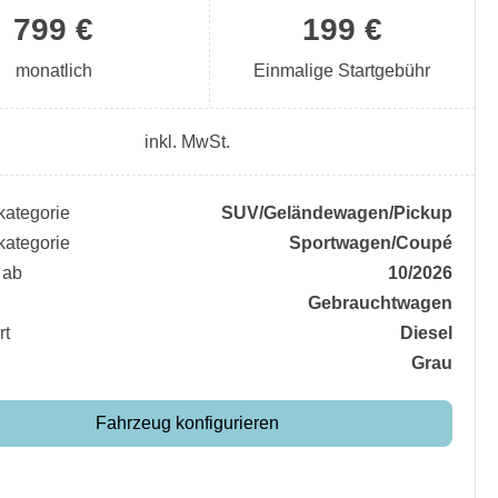
799 €
199 €
monatlich
Einmalige Startgebühr
inkl. MwSt.
ategorie
SUV/​Geländewagen/​Pickup
ategorie
Sportwagen/​Coupé
 ab
10/2026
Gebrauchtwagen
rt
Diesel
Grau
Fahrzeug konfigurieren