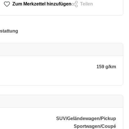
Zum Merkzettel hinzufügen
Teilen
stattung
159 g/km
SUV/​Geländewagen/​Pickup
Sportwagen/​Coupé