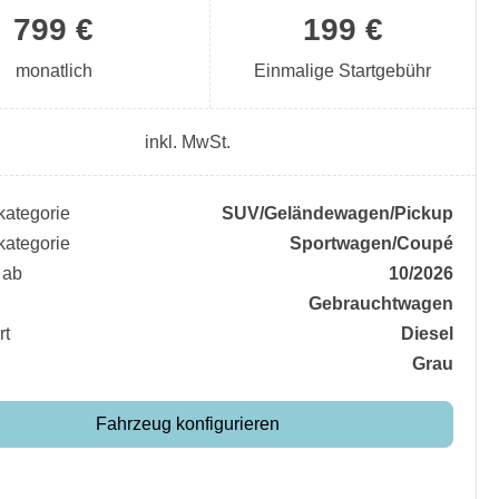
799 €
199 €
monatlich
Einmalige Startgebühr
inkl. MwSt.
ategorie
SUV/​Geländewagen/​Pickup
ategorie
Sportwagen/​Coupé
 ab
10/2026
Gebrauchtwagen
rt
Diesel
Grau
Fahrzeug konfigurieren