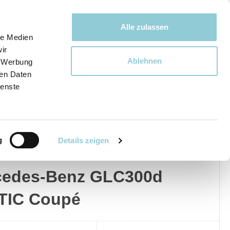
Bewegen bewegt uns!
Alle zulassen
le Medien
ir
Ablehnen
, Werbung
Ware
ren Daten
ienste
g
Details zeigen
edes-Benz
Privat
Gewerblich
cedes-Benz GLC300d
TIC Coupé