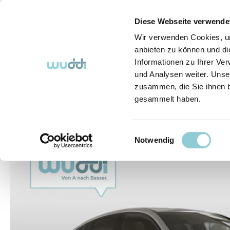
springen
Zur Hauptnavigation springen
Diese Webseite verwende
Wir verwenden Cookies, um
anbieten zu können und di
Informationen zu Ihrer Ve
Abo-Fahrzeuge
So funktioniert's (FAQ)
Über Uns
und Analysen weiter. Unse
zusammen, die Sie ihnen b
gesammelt haben.
Abo-Fahrzeuge
Einwilligungsauswahl
Bildergalerie überspringen
Notwendig