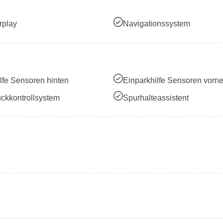
rplay
Navigationssystem
lfe Sensoren hinten
Einparkhilfe Sensoren vorn
ckkontrollsystem
Spurhalteassistent