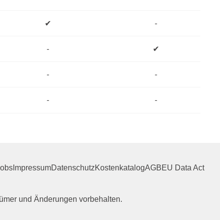
✔
-
-
✔
-
-
-
-
Jobs
Impressum
Datenschutz
Kostenkatalog
AGB
EU Data Act
rrtümer und Änderungen vorbehalten.