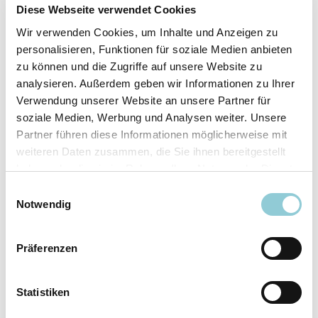
Fahrzeugdetails
Diese Webseite verwendet Cookies
Wir verwenden Cookies, um Inhalte und Anzeigen zu
Angebotsnummer
ABO49.974
personalisieren, Funktionen für soziale Medien anbieten
Ausstattungslinie
AMG Line
zu können und die Zugriffe auf unsere Website zu
Verfügbar ab
10/2026
analysieren. Außerdem geben wir Informationen zu Ihrer
Verwendung unserer Website an unsere Partner für
Fahrzeugkategorie
SUV/​Geländewagen/​
soziale Medien, Werbung und Analysen weiter. Unsere
Pickup
Partner führen diese Informationen möglicherweise mit
Fahrzeugkategorie
Sportwagen/​Coupé
weiteren Daten zusammen, die Sie ihnen bereitgestellt
Leistung
180 kW (245 PS)
haben oder die sie im Rahmen Ihrer Nutzung der Dienste
Farbe
Grau
gesammelt haben.
Einwilligungsauswahl
Notwendig
Ausstattung
Präferenzen
Exterieur
Statistiken
Anhängerkupplung