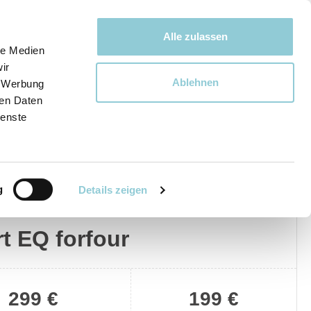
Bewegen bewegt uns!
Alle zulassen
le Medien
ir
Ablehnen
, Werbung
Ware
ren Daten
ienste
g
Details zeigen
Privat
Gewerblich
t EQ forfour
299 €
199 €