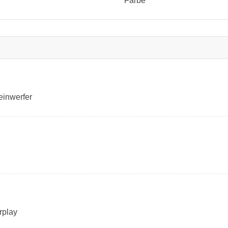
Farbe
inwerfer
rplay