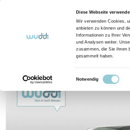
springen
Zur Hauptnavigation springen
Diese Webseite verwende
Wir verwenden Cookies, um
anbieten zu können und di
Informationen zu Ihrer Ve
Abo-Fahrzeuge
So funktioniert's (FAQ)
Über Uns
und Analysen weiter. Unse
zusammen, die Sie ihnen b
gesammelt haben.
Abo-Fahrzeuge
Einwilligungsauswahl
Bildergalerie überspringen
Notwendig