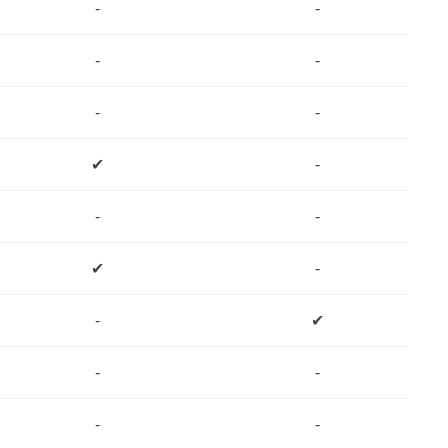
-
-
-
-
-
-
✔
-
-
-
✔
-
-
✔
-
-
-
-