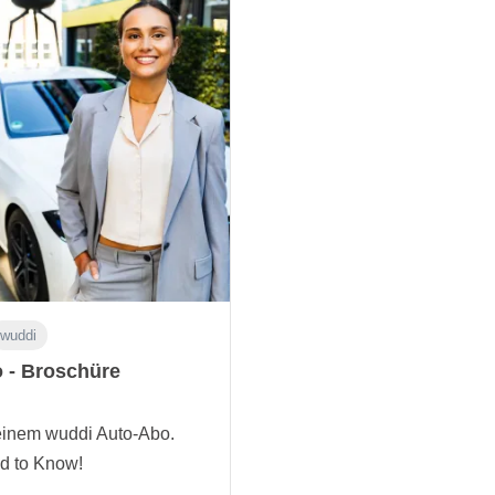
wuddi
 - Broschüre
einem wuddi Auto-Abo.
d to Know!