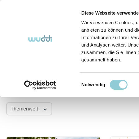
springen
Zur Hauptnavigation springen
Diese Webseite verwende
Wir verwenden Cookies, um
anbieten zu können und di
Informationen zu Ihrer Ve
Abo-Fahrzeuge
So funktioniert's (FAQ)
Über Uns
und Analysen weiter. Unse
zusammen, die Sie ihnen b
gesammelt haben.
So funktioniert's (FAQ)
Wissenswertes
Einwilligungsauswahl
Aktuelle Themen rund um I
Notwendig
Themenwelt