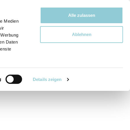
Bewegen bewegt uns!
Alle zulassen
le Medien
ir
Ablehnen
, Werbung
Ware
ren Daten
ienste
g
Details zeigen